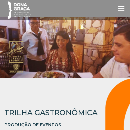
Fechar
Quem é a
DONA GRAÇA
O que
ELA
faz
O que
ELA
já fez
Os vídeos que
ELA
criou
Notícias que
ELA
curtiu
Fale com
ELA
TRILHA GASTRONÔMICA
PRODUÇÃO DE EVENTOS